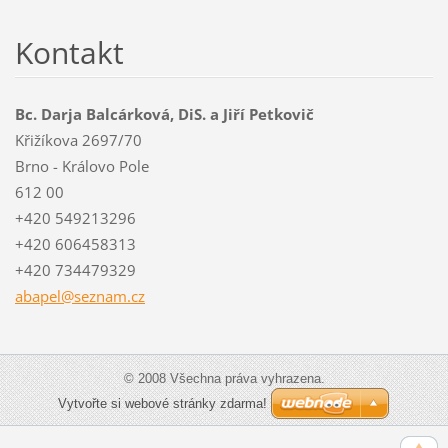
Kontakt
Bc. Darja Balcárková, DiS. a Jiří Petkovič
Křižíkova 2697/70
Brno - Královo Pole
612 00
+420 549213296
+420 606458313
+420 734479329
abapel@s
eznam.cz
© 2008 Všechna práva vyhrazena.
Vytvořte si webové stránky zdarma!