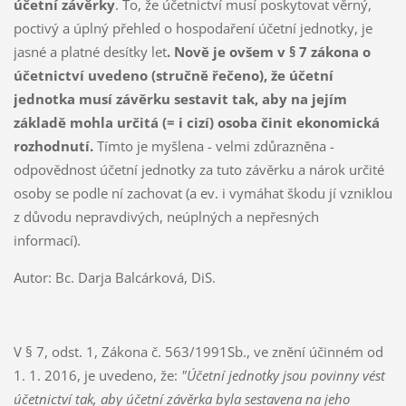
účetní závěrky
. To, že účetnictví musí poskytovat věrný,
poctivý a úplný přehled o hospodaření účetní jednotky, je
jasné a platné desítky let
. Nově je ovšem v § 7 zákona o
účetnictví uvedeno (stručně řečeno), že účetní
jednotka musí závěrku sestavit tak, aby na jejím
základě mohla určitá (= i cizí) osoba činit ekonomická
rozhodnutí.
Tímto je myšlena - velmi zdůrazněna -
odpovědnost účetní jednotky za tuto závěrku a nárok určité
osoby se podle ní zachovat (a ev. i vymáhat škodu jí vzniklou
z důvodu nepravdivých, neúplných a nepřesných
informací).
Autor: Bc. Darja Balcárková, DiS.
V § 7, odst. 1, Zákona č. 563/1991Sb., ve znění účinném od
1. 1. 2016, je uvedeno, že:
"Účetní jednotky jsou povinny vést
účetnictví tak, aby účetní závěrka byla sestavena na jeho